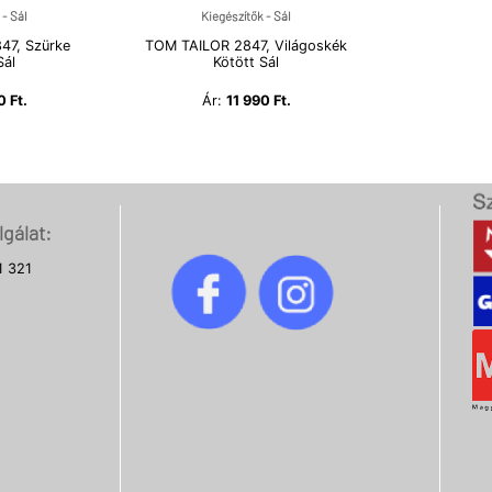
 - Sál
Kiegészítők - Sál
47, Szürke
TOM TAILOR 2847, Világoskék
Sál
Kötött Sál
0 Ft.
Ár:
11 990 Ft.
gálat:
1 321