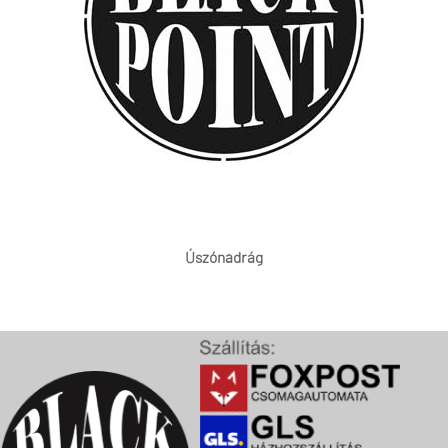
Úszónadrág