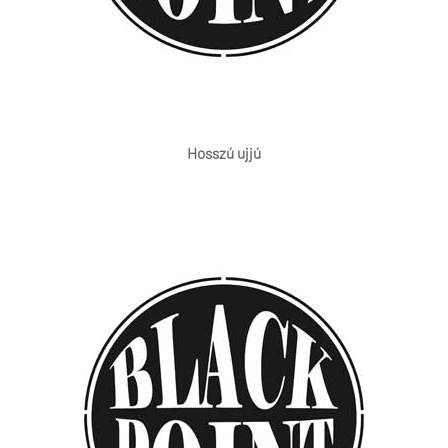
Hosszú ujjú