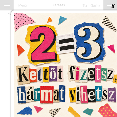
Keresés
X
Menü
Termékeink
Kezdőlap
Fehérneműk
Fehérneműk - kategóriák