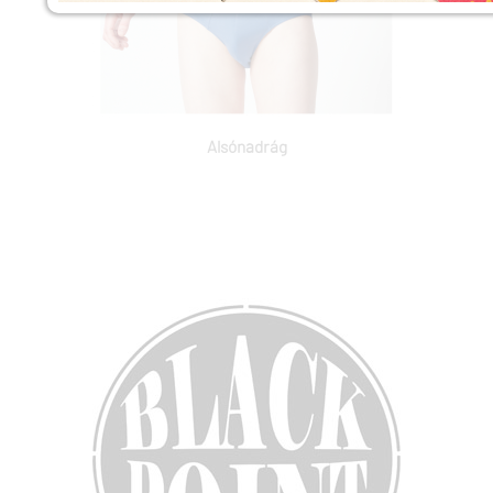
Alsónadrág