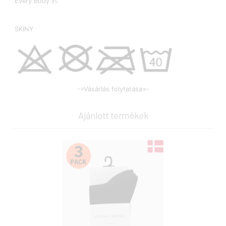
Every Body In.
SKINY
-=Vásárlás folytatása=-
Ajánlott termékek