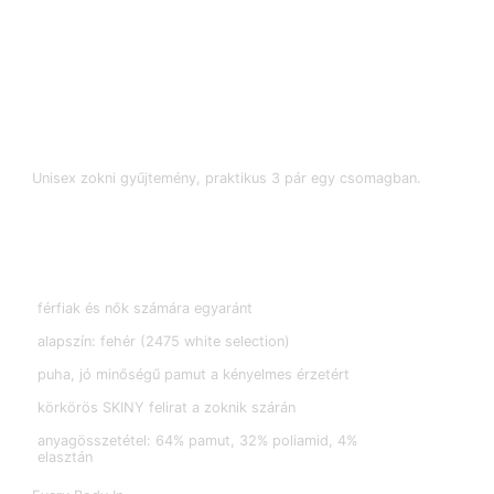
Unisex zokni gyűjtemény, praktikus 3 pár egy csomagban.
férfiak és nők számára egyaránt
alapszín: fehér (2475 white selection)
puha, jó minőségű pamut a kényelmes érzetért
körkörös SKINY felirat a zoknik szárán
anyagösszetétel: 64% pamut, 32% poliamid, 4%
elasztán