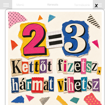
Keresés
X
Menü
Termékeink
Kezdőlap
Zoknik
Magasszárú zokni
SKINY Iconic 3-Pack 5905, Fehér Magasszárú Zokni
5 090
Bruttó ár:
Zoknik - Magasszárú
zokni
Termék kód:
085905 2475